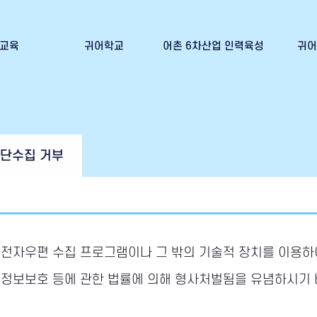
교육
귀어학교
어촌 6차산업 인력육성
귀어
신청
귀어학교 교육안내
어촌6차산업 인력육성이란?
귀어인의
 발급
귀어학교 교육신청
어선임차신청(귀어희망인)
귀어학교 교육 수료증 발급
어선임대신청(어선주)
무단수집 거부
 전자우편 수집 프로그램이나 그 밖의 기술적 장치를 이용하
 정보보호 등에 관한 법률에 의해 형사처벌됨을 유념하시기 