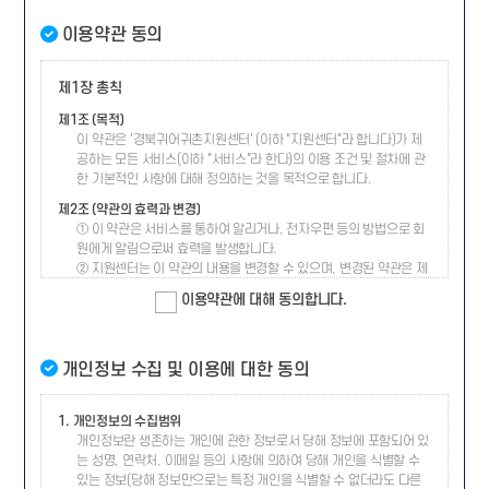
이용약관 동의
제1장 총칙
제1조 (목적)
이 약관은 '경북귀어귀촌지원센터' (이하 "지원센터"라 합니다)가 제
공하는 모든 서비스(이하 "서비스"라 한다)의 이용 조건 및 절차에 관
한 기본적인 사항에 대해 정의하는 것을 목적으로 합니다.
제2조 (약관의 효력과 변경)
① 이 약관은 서비스를 통하여 알리거나, 전자우편 등의 방법으로 회
원에게 알림으로써 효력을 발생합니다.
② 지원센터는 이 약관의 내용을 변경할 수 있으며, 변경된 약관은 제
1항과 같은 방법으로 알림으로써 효력을 발생합니다.
이용약관에 대해 동의합니다.
제3조 (약관 이외의 준칙)
이 약관에 언급되지 않은 사항이 전기통신기본법, 전기통신사업법,
기타 관련법령에 규정 되어 있는 경우 그 규정에 따라 적용할 수 있습
개인정보 수집 및 이용에 대한 동의
니다.
제4조 (용어의 정의)
1. 개인정보의 수집범위
이 약관에서 사용하는 용어의 정의는 다음과 같습니다.
개인정보란 생존하는 개인에 관한 정보로서 당해 정보에 포함되어 있
① 회원 : 서비스를 제공받기 위하여 회사와 이용계약을 체결하거나
는 성명, 연락처, 이메일 등의 사항에 의하여 당해 개인을 식별할 수
이용자 아이디(ID)를 부여받은 사람을 말합니다.
있는 정보(당해 정보만으로는 특정 개인을 식별할 수 없더라도 다른
② 아이디(ID) : 회원의 식별과 서비스 이용을 위하여 회원이 정하고