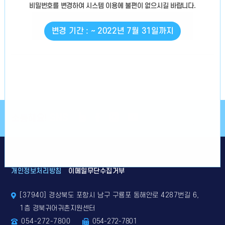
비밀번호를 변경
하여 시스템 이용에 불편이 없으시길 바랍니다.
로그인
변경 기간 : ~ 2022년 7월 31일까지
소통해요!
SNS
상단으로
개인정보처리방침
이메일무단수집거부
[37940] 경상북도 포항시 남구 구룡포 동해안로 4287번길 6,
1층 경북귀어귀촌지원센터
054-272-7800
054-272-7801