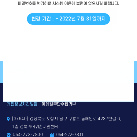
비밀번호를 변경
하여 시스템 이용에 불편이 없으시길 바랍니다.
로그인
변경 기간 : ~ 2022년 7월 31일까지
소통해요!
SNS
상단으로
개인정보처리방침
이메일무단수집거부
[37940] 경상북도 포항시 남구 구룡포 동해안로 4287번길 6,
1층 경북귀어귀촌지원센터
054-272-7800
054-272-7801