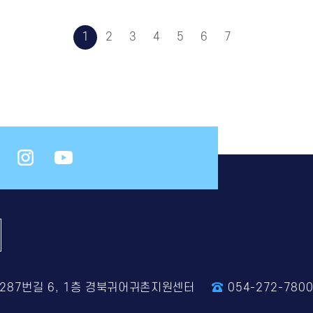
1
2
3
4
5
6
7
4287번길 6, 1층 경북귀어귀촌지원센터
054-272-780