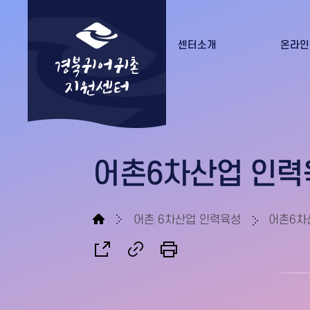
센터소개
온라인
경북귀어귀촌지원센터 소개
수강
조직도
수료증
오시는 길
어촌6차산업 인력
어촌 6차산업 인력육성
어촌6차