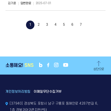
김기훈
답변완료
2025-07-01
1
2
3
4
5
6
7
소통해요!
SNS
상단으로
개인정보처리방침
이메일무단수집거부
[37940] 경상북도 포항시 남구 구룡포 동해안로 4287번길 6,
1층 경북귀어귀촌지원센터