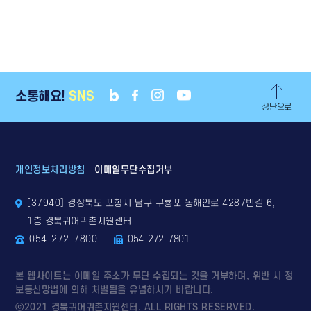
소통해요!
SNS
상단으로
개인정보처리방침
이메일무단수집거부
[37940] 경상북도 포항시 남구 구룡포 동해안로 4287번길 6,
1층 경북귀어귀촌지원센터
054-272-7800
054-272-7801
본 웹사이트는 이메일 주소가 무단 수집되는 것을 거부하며, 위반 시 정
보통신망법에 의해 처벌됨을 유념하시기 바랍니다.
ⓒ2021 경북귀어귀촌지원센터. ALL RIGHTS RESERVED.