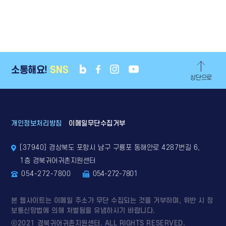
소통해요!
SNS
상단으로
개인정보처리방침
이메일무단수집거부
[37940] 경상북도 포항시 남구 구룡포 동해안로 4287번길 6,
1층 경북귀어귀촌지원센터
054-272-7800
054-272-7801
본 웹사이트는 이메일 주소가 무단 수집되는 것을 거부하며, 위반 시 정
보통신망법에 의해 처벌됨을 유념하시기 바랍니다.
ⓒ2021 경북귀어귀촌지원센터. ALL RIGHTS RESERVED.