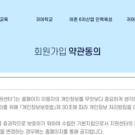
교육
귀어학교
어촌 6차산업 인력육성
귀어
신청
귀어학교 교육안내
어촌6차산업 인력육성이란?
귀어인의
 발급
귀어학교 교육신청
어선임차신청(귀어희망인)
회원가입
약관동의
귀어학교 교육 수료증 발급
어선임대신청(어선주)
원센터’)는 홈페이지 이용자의 개인정보를 무엇보다 중요하게 생각
 이를 위해 『개인정보보호법』제 30조에 따라 개인정보 처리방침을
 효과적으로 보호하기 위하여 수립한 기본지침으로서 지원센터의 
침을 변경하는 경우에는 홈페이지를 통해 공지합니다.