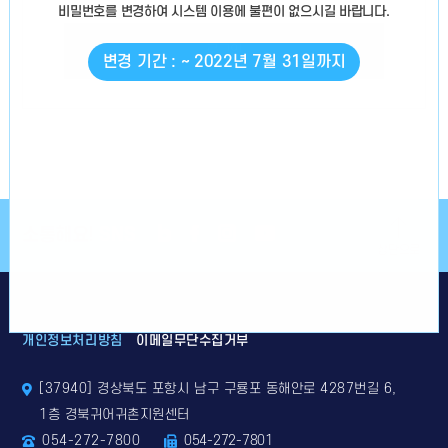
비밀번호를 변경
하여 시스템 이용에 불편이 없으시길 바랍니다.
로그인
변경 기간 : ~ 2022년 7월 31일까지
소통해요!
SNS
상단으로
개인정보처리방침
이메일무단수집거부
[37940] 경상북도 포항시 남구 구룡포 동해안로 4287번길 6,
1층 경북귀어귀촌지원센터
054-272-7800
054-272-7801