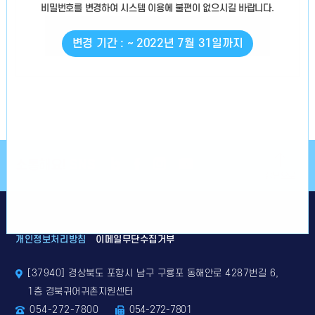
비밀번호를 변경
하여 시스템 이용에 불편이 없으시길 바랍니다.
로그인
변경 기간 : ~ 2022년 7월 31일까지
소통해요!
SNS
상단으로
개인정보처리방침
이메일무단수집거부
[37940] 경상북도 포항시 남구 구룡포 동해안로 4287번길 6,
1층 경북귀어귀촌지원센터
054-272-7800
054-272-7801