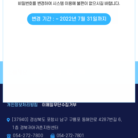
비밀번호를 변경
하여 시스템 이용에 불편이 없으시길 바랍니다.
로그인
변경 기간 : ~ 2022년 7월 31일까지
소통해요!
SNS
상단으로
개인정보처리방침
이메일무단수집거부
[37940] 경상북도 포항시 남구 구룡포 동해안로 4287번길 6,
1층 경북귀어귀촌지원센터
054-272-7800
054-272-7801