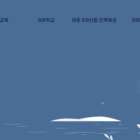
교육
귀어학교
어촌 6차산업 인력육성
귀어
신청
귀어학교 교육안내
어촌6차산업 인력육성이란?
귀어인의
 발급
귀어학교 교육신청
어선임차신청(귀어희망인)
귀어학교 교육 수료증 발급
어선임대신청(어선주)