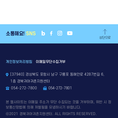
소통해요!
SNS
상단으로
개인정보처리방침
이메일무단수집거부
[37940] 경상북도 포항시 남구 구룡포 동해안로 4287번길 6,
1층 경북귀어귀촌지원센터
054-272-7800
054-272-7801
본 웹사이트는 이메일 주소가 무단 수집되는 것을 거부하며, 위반 시 정
보통신망법에 의해 처벌됨을 유념하시기 바랍니다.
ⓒ2021 경북귀어귀촌지원센터. ALL RIGHTS RESERVED.