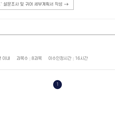
` 설문조사 및 귀어 세부계획서 작성
달 이내
과목수
8과목
이수인정시간
16시간
1