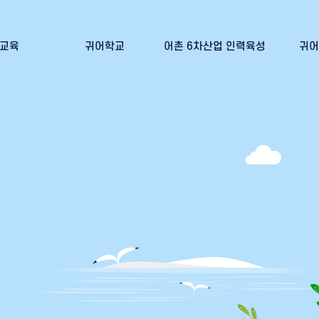
교육
귀어학교
어촌 6차산업 인력육성
귀어
신청
귀어학교 교육안내
어촌6차산업 인력육성이란?
귀어인의
 발급
귀어학교 교육신청
어선임차신청(귀어희망인)
귀어학교 교육 수료증 발급
어선임대신청(어선주)